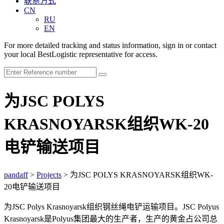
联系方式
CN
RU
EN
For more detailed tracking and status information, sign in or contact
your local BestLogistic representative for access.
为JSC POLYS
KRASNOYARSK组织WK-20
电铲输送项目
pandaff
>
Projects
>
为JSC POLYS KRASNOYARSK组织WK-
20电铲输送项目
为JSC Polys Krasnoyarsk组织钢丝绳电铲运输项目。JSC Polyus
Krasnoyarsk是Polyus集团最大的生产者，生产的黄金占公司总