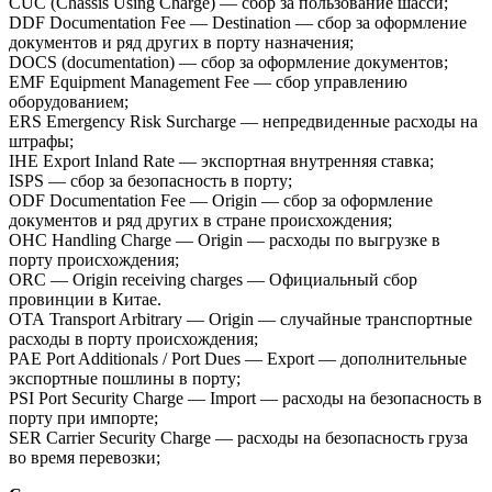
CUC (Chassis Using Charge) — сбор за пользование шасси;
DDF Documentation Fee — Destination — сбор за оформление
документов и ряд других в порту назначения;
DOCS (documentation) — сбор за оформление документов;
EMF Equipment Management Fee — сбор управлению
оборудованием;
ERS Emergency Risk Surcharge — непредвиденные расходы на
штрафы;
IHE Export Inland Rate — экспортная внутренняя ставка;
ISPS — сбор за безопасность в порту;
ODF Documentation Fee — Origin — сбор за оформление
документов и ряд других в стране происхождения;
OHC Handling Charge — Origin — расходы по выгрузке в
порту происхождения;
ORC — Origin receiving charges — Официальный сбор
провинции в Китае.
OTA Transport Arbitrary — Origin — случайные транспортные
расходы в порту происхождения;
PAE Port Additionals / Port Dues — Export — дополнительные
экспортные пошлины в порту;
PSI Port Security Charge — Import — расходы на безопасность в
порту при импорте;
SER Carrier Security Charge — расходы на безопасность груза
во время перевозки;