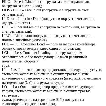
FILO – Free in/Liner out (погрузка за счет отправителя,
выгрузка за счет линии);
FIOS / FIFO – Free in/out (погрузка и выгрузка за счет
отправителя);
LI-Door – Liner in / Door (погрузка в порту за счет линии –
«дверь» клиента).
LIFO – Liner in/Free out (погрузка за счет линии, выгрузка за
счет отправителя);
LILO – Liner in/out (погрузка и выгрузка за счет линии –
полные линейные условия);
FCL — Full Container Load — полная загрузка контейнера
одним отправителем в адрес одного получателя;
LCL — Less Container Loading — погрузка одним
отправителем с его последующей сдачей различным
получателям, сборный
груз.
LI — Last In — экспедитор предоставляет следующие услуги,
стоимость которых включена в ставку фрахта: снятие
контейнера с транспортного средства (авто, жд), размещение
на терминале (CY), погрузка на судно.
LO — Last Out — экспедитор предоставляет следующие
услуги, стоимость которых включена в ставку фрахта:
выгрузка с
судна, размещение на терминале (CY)-погрузка на
транспортное средство (авто, жд).