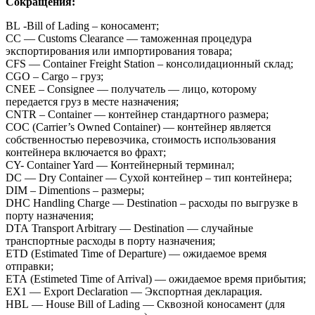
Сокращения:
BL -Bill of Lading – коносамент;
CC — Customs Clearance — таможенная процедура
экспортирования или импортирования товара;
CFS — Container Freight Station – консолидационный склад;
CGO – Cargo – груз;
CNEE – Consignee — получатель — лицо, которому
передается груз в месте назначения;
CNTR – Container — контейнер стандартного размера;
COC (Сarrier’s Оwned Container) — контейнер является
собственностью перевозчика, стоимость использования
контейнера включается во фрахт;
CY- Container Yard — Контейнерный терминал;
DC — Dry Container — Сухой контейнер – тип контейнера;
DIM – Dimentions – размеры;
DHC Handling Charge — Destination – расходы по выгрузке в
порту назначения;
DTA Transport Arbitrary — Destination — случайные
транспортные расходы в порту назначения;
ETD (Estimated Time of Departure) — ожидаемое время
отправки;
ETA (Estimeted Time of Arrival) — ожидаемое время прибытия;
EX1 — Export Declaration — Экспортная декларация.
HBL — House Bill of Lading — Сквозной коносамент (для