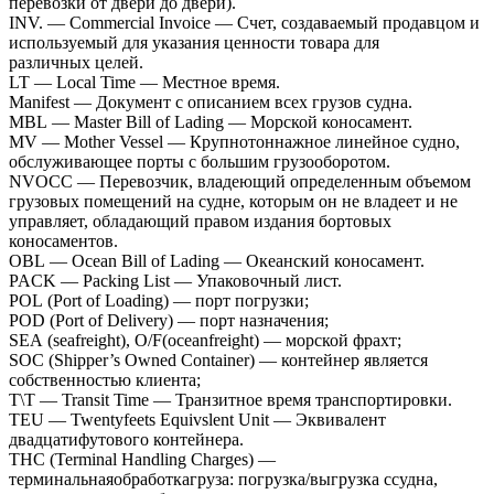
перевозки от двери до двери).
INV. — Commercial Invoice — Счет, создаваемый продавцом и
используемый для указания ценности товара для
различных целей.
LT — Local Time — Местное время.
Manifest — Документ с описанием всех грузов судна.
MBL — Master Bill of Lading — Морской коносамент.
MV — Mother Vessel — Крупнотоннажное линейное судно,
обслуживающее порты с большим грузооборотом.
NVOCC — Перевозчик, владеющий определенным объемом
грузовых помещений на судне, которым он не владеет и не
управляет, обладающий правом издания бортовых
коносаментов.
OBL — Ocean Bill of Lading — Океанский коносамент.
PACK — Packing List — Упаковочный лист.
POL (Port of Loading) — порт погрузки;
POD (Port of Delivery) — порт назначения;
SEA (seafreight), O/F(oceanfreight) — морской фрахт;
SOC (Shipper’s Owned Container) — контейнер является
собственностью клиента;
T\T — Transit Time — Транзитное время транспортировки.
TEU — Twentyfeets Equivslent Unit — Эквивалент
двадцатифутового контейнера.
THC (Terminal Handling Charges) —
терминальнаяобработкагруза: погрузка/выгрузка ссудна,