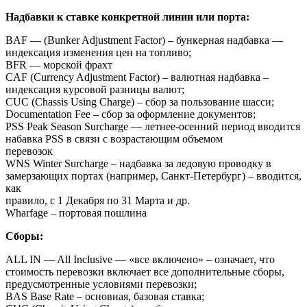
Надбавки к ставке конкретной линии или порта:
BAF — (Bunker Adjustment Factor) – бункерная надбавка —
индексация изменения цен на топливо;
BFR — морской фрахт
CAF (Currency Adjustment Factor) – валютная надбавка –
индексация курсовой разницы валют;
CUC (Chassis Using Charge) – сбор за пользование шасси;
Documentation Fee – сбор за оформление документов;
PSS Peak Season Surcharge — летнее-осенний период вводится
набавка PSS в связи с возрастающим объемом
перевозок
WNS Winter Surcharge – надбавка за ледовую проводку в
замерзающих портах (например, Санкт-Петербург) – вводится,
как
правило, с 1 Декабря по 31 Марта и др.
Wharfage – портовая пошлина
Сборы:
ALL IN — All Inclusive — «все включено» – означает, что
стоимость перевозки включает все дополнительные сборы,
предусмотренные условиями перевозки;
BAS Base Rate – основная, базовая ставка;