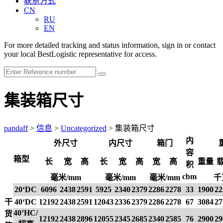
联系方式
CN
RU
EN
For more detailed tracking and status information, sign in or contact
your local BestLogistic representative for access.
集装箱尺寸
pandaff
>
信息
>
Uncategorized
>
集装箱尺寸
内
外尺寸
内尺寸
箱门
容
箱型
长
宽
高
长
宽
高
宽
高
重量
积
cbm
毫米/mm
毫米/mm
毫米/mm
千
20‘DC
6096
2438
2591
5925
2340
2379
2286
2278
33
1900
22
干
40‘DC
12192
2438
2591
12043
2336
2379
2286
2278
67
3084
27
40’HC/
货
12192
2438
2896
12055
2345
2685
2340
2585
76
2900
29