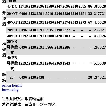
超高
箱
45‘DC
13716
2438
2896
13580
2347
2696
2340
2585
86
3800
28
开
20‘OT
6096
2438
2591
5919
2340
2286
2286
2251
32
2177
21
顶
40‘OT
12192
2438
2591
12056
2347
2374
2343
2273
67
4300
26
箱
20‘FR
6096
2438
2591
5935
2398
2327
–
–
–
2560
21
40‘FR
12192
2438
2591
12080
2420
2103
–
–
–
4300
26
20‘FR
框
可拆叠
6096
2438
2591
5966
2418
2286
–
–
–
2970
27
架
式
箱
40‘FR
可拆叠
12192
2438
2591
12064
2369
1943
–
–
–
5200
39
式
罐
20‘
6096
2438
2438
–
–
–
–
–
20
2845
21
箱
panda
freight
forwarding
组织超限货和集装箱运输
发往独联体，东南亚与欧洲国家。